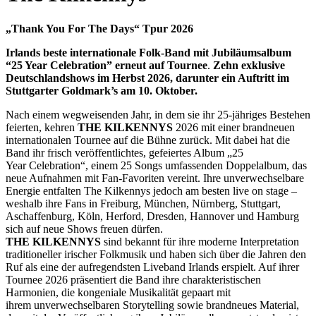
„Thank You For The Days“ Tpur 2026
Irlands beste internationale Folk-Band mit Jubiläumsalbum
“25 Year Celebration” erneut auf Tournee
.
Zehn exklusive
Deutschlandshows im Herbst 2026, darunter ein Auftritt im
Stuttgarter Goldmark’s am 10. Oktober.
Nach einem wegweisenden Jahr, in dem sie ihr 25-jähriges Bestehen
feierten, kehren
THE KILKENNYS
2026 mit einer brandneuen
internationalen Tournee auf die Bühne zurück. Mit dabei hat die
Band ihr frisch veröffentlichtes, gefeiertes Album „25
Year Celebration“, einem 25 Songs umfassenden Doppelalbum, das
neue Aufnahmen mit Fan-Favoriten vereint. Ihre unverwechselbare
Energie entfalten The Kilkennys jedoch am besten live on stage –
weshalb ihre Fans in Freiburg, München, Nürnberg, Stuttgart,
Aschaffenburg, Köln, Herford, Dresden, Hannover und Hamburg
sich auf neue Shows freuen dürfen.
THE KILKENNYS
sind bekannt für ihre moderne Interpretation
traditioneller irischer Folkmusik und haben sich über die Jahren den
Ruf als eine der aufregendsten Liveband Irlands erspielt. Auf ihrer
Tournee 2026 präsentiert die Band ihre charakteristischen
Harmonien, die kongeniale Musikalität gepaart mit
ihrem unverwechselbaren Storytelling sowie brandneues Material,