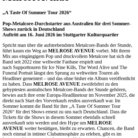
„A Taste Of Summer Tour 2026“
Pop-Metalcore-Durchstarter aus Australien für drei Sommer-
Shows zurück in Deutschland
Auftritt am 16. Juni 2026 im Stuttgarter Kulturquartier
Spricht man über die aufstrebendsten Metalcore-Bands der Stunde,
führt kaum ein Weg an
MELROSE AVENUE
vorbei. Mit ihrem
Mix aus eingängigem Pop und druckvollem Metalcore hat sich die
Band seit 2022 eine weltweite Fanbase erspielt und
nach Supporttouren für Ice Nine Kills, The Word Alive und The
Funeral Portrait längst den Sprung zu weltweiten Touren als
Headliner gemeistert – und das ohne bisher ein Album veröffentlicht
zu haben. Dass
MELROSE AVENUE
zweifelsfrei zu den
gehyptesten australischen Metalcore-Bands der Stunde gehören,
bewies auch ihre erste Europa-Headlinetour im November 2025, die
direkt nach Start des Vorverkaufs restlos ausverkauft war. Im
Sommer kommt die Band für ihre „A Taste Of Summer Tour
2026“ für drei Shows erneut zu uns nach Deutschland. Dass die
Tickets für die Shows in diesem Sommer ebenfalls schnell
ausverkauft sein werden und den Hype um
MELROSE
AVENUE
weiter bestätigen, bleibt zu erwarten. Chancen, die Band
noch einmal in intimer Clubatmosphäre zu erleben, gibt es im