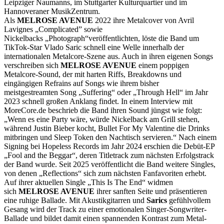
Leipziger Naumanns, im Stuttgarter Kulturquartier und im
Hannoveraner MusikZentrum.
Als
MELROSE AVENUE
2022 ihre Metalcover von Avril
Lavignes „Complicated” sowie
Nickelbacks
„Photograph“veröffentlichten, löste die Band um
TikTok-Star Vlado Saric schnell eine Welle innerhalb der
internationalen Metalcore-Szene aus. Auch in ihren eigenen Songs
verschreiben sich
MELROSE AVENUE
einem poppigen
Metalcore-Sound, der mit harten Riffs, Breakdowns und
eingängigen Refrains auf Songs wie ihrem bisher
meistgestreamten Song „Suffering“ oder „Through Hell“ im Jahr
2023 schnell großen Anklang findet. In einem Interview mit
MoreCore.de beschrieb die Band ihren Sound jüngst wie folgt:
„Wenn es eine Party wäre, würde Nickelback am Grill stehen,
während Justin Bieber kocht, Bullet For My Valentine die Drinks
mitbringen und Sleep Token den Nachtisch servieren.“ Nach einem
Signing bei Hopeless Records im Jahr 2024 erschien die Debüt-EP
„Fool and the Beggar“, deren Titletrack zum nächsten Erfolgstrack
der Band wurde. Seit 2025 veröffentlicht die Band weitere Singles,
von denen „Reflections“ sich zum nächsten Fanfavoriten erhebt.
Auf ihrer aktuellen Single „This Is The End“
widmen
sich
MELROSE AVENUE
ihrer sanften Seite und präsentieren
eine ruhige Ballade. Mit Akustikgitarren und
Sarics
gefühlvollem
Gesang wird der Track zu einer emotionalen Singer-Songwriter-
Ballade und bildet damit einen spannenden Kontrast zum Metal-