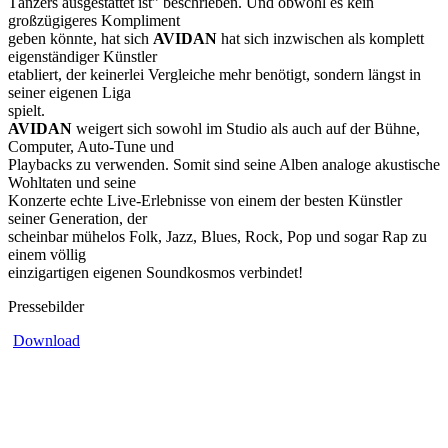
Tänzers ausgestattet ist” beschrieben. Und obwohl es kein
großzügigeres Kompliment
geben könnte, hat sich
AVIDAN
hat sich inzwischen als komplett
eigenständiger Künstler
etabliert, der keinerlei Vergleiche mehr benötigt, sondern längst in
seiner eigenen Liga
spielt.
AVIDAN
weigert sich sowohl im Studio als auch auf der Bühne,
Computer, Auto-Tune und
Playbacks zu verwenden. Somit sind seine Alben analoge akustische
Wohltaten und seine
Konzerte echte Live-Erlebnisse von einem der besten Künstler
seiner Generation, der
scheinbar mühelos Folk, Jazz, Blues, Rock, Pop und sogar Rap zu
einem völlig
einzigartigen eigenen Soundkosmos verbindet!
Pressebilder
Download